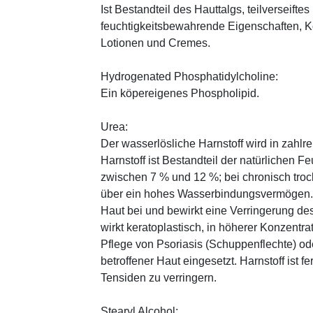
Ist Bestandteil des Hauttalgs, teilverseifte
feuchtigkeitsbewahrende Eigenschaften, K
Lotionen und Cremes.
Hydrogenated Phosphatidylcholine:
Ein köpereigenes Phospholipid.
Urea:
Der wasserlösliche Harnstoff wird in zahlr
Harnstoff ist Bestandteil der natürlichen F
zwischen 7 % und 12 %; bei chronisch trock
über ein hohes Wasserbindungsvermögen. E
Haut bei und bewirkt eine Verringerung de
wirkt keratoplastisch, in höherer Konzentra
Pflege von Psoriasis (Schuppenflechte) ode
betroffener Haut eingesetzt. Harnstoff ist fe
Tensiden zu verringern.
Stearyl Alcohol: