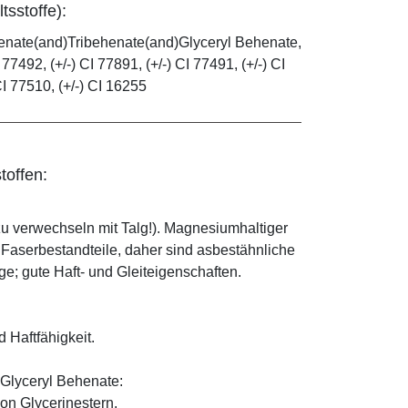
tsstoffe):
henate(and)Tribehenate(and)Glyceryl Behenate,
 77492, (+/-) CI 77891, (+/-) CI 77491, (+/-) CI
CI 77510, (+/-) CI 16255
toffen:
zu verwechseln mit Talg!). Magnesiumhaltiger
e Faserbestandteile, daher sind asbestähnliche
; gute Haft- und Gleiteigenschaften.
d Haftfähigkeit.
Glyceryl Behenate:
on Glycerinestern.