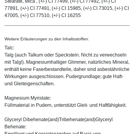
Stearate, Mica , (+/-) CI 77499, (+/-) CI 77492, (+/-) CI
77891, (+/-) CI 77491, (+/-) CI 15985, (+/-) CI 73015, (+/-) CI
47005, (+/-) CI 77510, (+/-) CI 16255
Weitere Erläuterungen zu den Inhaltsstoffen:
Talc:
Talg (auch Talkum oder Speckstein. Nicht zu verwechseln
mit Talg!). Magnesiumhaltiger Glimmer, natürliches Mineral,
enthält keine Faserbestandteile, daher sind asbestähnliche
Wirkungen ausgeschlossen. Pudergrundlage; gute Haft-
und Gleiteigenschaften.
Magnesium Myristate:
Füllmaterial in Pudern, unterstützt Gleit- und Haftfähigkeit.
Glyceryl Dibehenate(and)Tribehenate(and)Glyceryl
Behenate:
Emollient und Konsistenzgeber auf Basis von