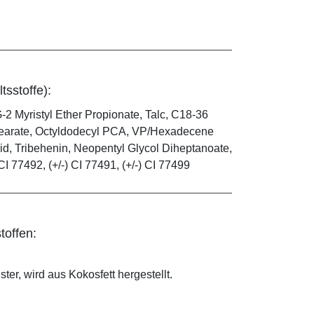
tsstoffe):
-2 Myristyl Ether Propionate, Talc, C18-36
 Stearate, Octyldodecyl PCA, VP/Hexadecene
id, Tribehenin, Neopentyl Glycol Diheptanoate,
CI 77492, (+/-) CI 77491, (+/-) CI 77499
toffen:
ter, wird aus Kokosfett hergestellt.