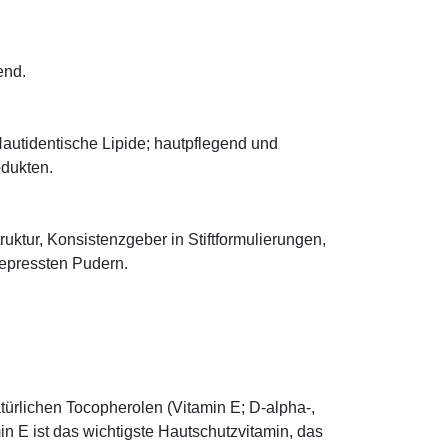
end.
autidentische Lipide; hautpflegend und
odukten.
truktur, Konsistenzgeber in Stiftformulierungen,
 gepressten Pudern.
türlichen Tocopherolen (Vitamin E; D-alpha-,
n E ist das wichtigste Hautschutzvitamin, das