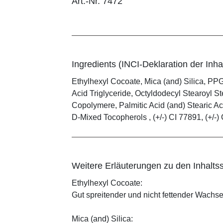
Art.-Nr. 7472
Ingredients (INCI-Deklaration der Inhal
Ethylhexyl Cocoate, Mica (and) Silica, PPG
Acid Triglyceride, Octyldodecyl Stearoyl
Copolymere, Palmitic Acid (and) Stearic Ac
D-Mixed Tocopherols , (+/-) CI 77891, (+/-) 
Weitere Erläuterungen zu den Inhaltss
Ethylhexyl Cocoate:
Gut spreitender und nicht fettender Wachses
Mica (and) Silica: