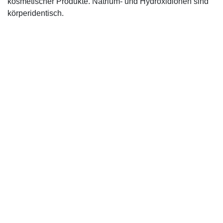
kosmetischer Produkte. Natrium- und Hydroxidionen sind
körperidentisch.