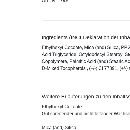
Art.-Nr. 7461
Ingredients (INCI-Deklaration der Inhal
Ethylhexyl Cocoate, Mica (and) Silica, PPG
Acid Triglyceride, Octyldodecyl Stearoyl
Copolymere, Palmitic Acid (and) Stearic Ac
D-Mixed Tocopherols , (+/-) CI 77891, (+/-) 
Weitere Erläuterungen zu den Inhaltss
Ethylhexyl Cocoate:
Gut spreitender und nicht fettender Wachses
Mica (and) Silica: