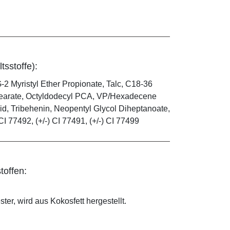
tsstoffe):
-2 Myristyl Ether Propionate, Talc, C18-36
 Stearate, Octyldodecyl PCA, VP/Hexadecene
id, Tribehenin, Neopentyl Glycol Diheptanoate,
CI 77492, (+/-) CI 77491, (+/-) CI 77499
toffen:
ter, wird aus Kokosfett hergestellt.