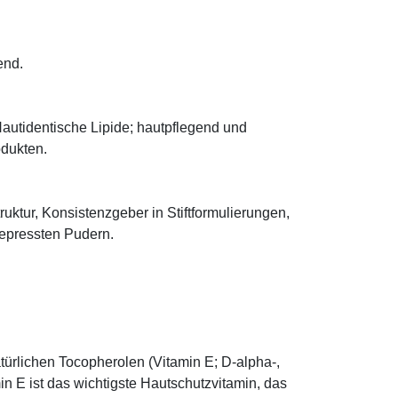
end.
autidentische Lipide; hautpflegend und
odukten.
truktur, Konsistenzgeber in Stiftformulierungen,
 gepressten Pudern.
türlichen Tocopherolen (Vitamin E; D-alpha-,
n E ist das wichtigste Hautschutzvitamin, das