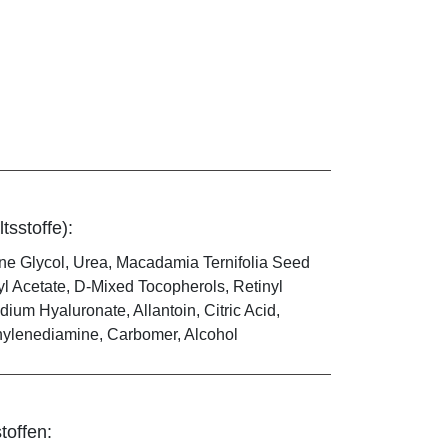
tsstoffe):
ne Glycol, Urea, Macadamia Ternifolia Seed
yl Acetate, D-Mixed Tocopherols, Retinyl
um Hyaluronate, Allantoin, Citric Acid,
thylenediamine, Carbomer, Alcohol
toffen: