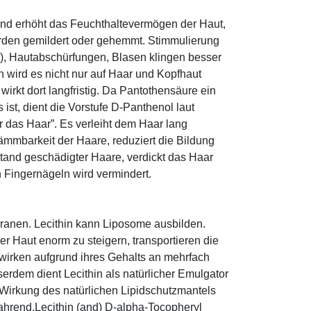
und erhöht das Feuchthaltevermögen der Haut,
den gemildert oder gehemmt. Stimmulierung
r), Hautabschürfungen, Blasen klingen besser
 wird es nicht nur auf Haar und Kopfhaut
 wirkt dort langfristig. Da Pantothensäure ein
ist, dient die Vorstufe D-Panthenol laut
r das Haar”. Es verleiht dem Haar lang
ämmbarkeit der Haare, reduziert die Bildung
tand geschädigter Haare, verdickt das Haar
n Fingernägeln wird vermindert.
mbranen. Lecithin kann Liposome ausbilden.
r Haut enorm zu steigern, transportieren die
 wirken aufgrund ihres Gehalts an mehrfach
erdem dient Lecithin als natürlicher Emulgator
 Wirkung des natürlichen Lipidschutzmantels
wahrend.Lecithin (and) D-alpha-Tocopheryl