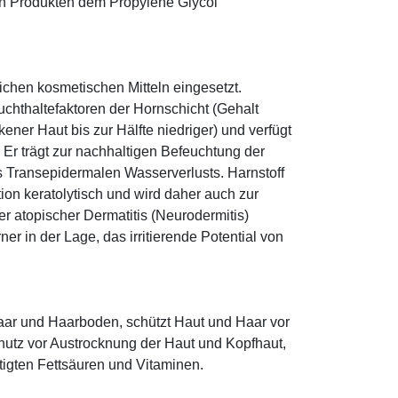
eten Produkten dem Propylene Glycol
eichen kosmetischen Mitteln eingesetzt.
euchthaltefaktoren der Hornschicht (Gehalt
ener Haut bis zur Hälfte niedriger) und verfügt
r trägt zur nachhaltigen Befeuchtung der
s Transepidermalen Wasserverlusts. Harnstoff
tion keratolytisch und wird daher auch zur
r atopischer Dermatitis (Neurodermitis)
rner in der Lage, das irritierende Potential von
ar und Haarboden, schützt Haut und Haar vor
utz vor Austrocknung der Haut und Kopfhaut,
tigten Fettsäuren und Vitaminen.