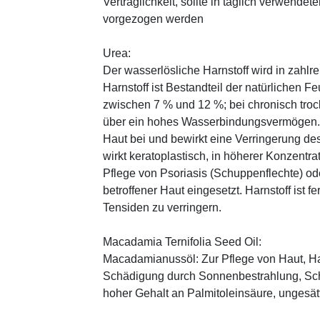
Verträglichkeit, sollte in täglich verwend
vorgezogen werden
Urea:
Der wasserlösliche Harnstoff wird in zahlr
Harnstoff ist Bestandteil der natürlichen F
zwischen 7 % und 12 %; bei chronisch trock
über ein hohes Wasserbindungsvermögen. E
Haut bei und bewirkt eine Verringerung de
wirkt keratoplastisch, in höherer Konzentra
Pflege von Psoriasis (Schuppenflechte) ode
betroffener Haut eingesetzt. Harnstoff ist fe
Tensiden zu verringern.
Macadamia Ternifolia Seed Oil:
Macadamianussöl: Zur Pflege von Haut, Ha
Schädigung durch Sonnenbestrahlung, Sch
hoher Gehalt an Palmitoleinsäure, ungesät