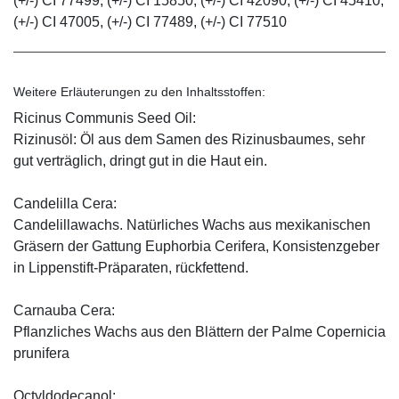
(+/-) CI 77499, (+/-) CI 15850, (+/-) CI 42090, (+/-) CI 45410,
(+/-) CI 47005, (+/-) CI 77489, (+/-) CI 77510
Weitere Erläuterungen zu den Inhaltsstoffen:
Ricinus Communis Seed Oil:
Rizinusöl: Öl aus dem Samen des Rizinusbaumes, sehr
gut verträglich, dringt gut in die Haut ein.
Candelilla Cera:
Candelillawachs. Natürliches Wachs aus mexikanischen
Gräsern der Gattung Euphorbia Cerifera, Konsistenzgeber
in Lippenstift-Präparaten, rückfettend.
Carnauba Cera:
Pflanzliches Wachs aus den Blättern der Palme Copernicia
prunifera
Octyldodecanol: