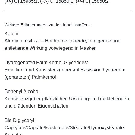
(+/-) CI 15985:1, (+/-) CI 15850:1, (+/-) CI 15850:2
Weitere Erläuterungen zu den Inhaltsstoffen:
Kaolin:
Aluminiumsilikat – Hochreine Tonerde, reinigende und
entfettende Wirkung vorwiegend in Masken
Hydrogenated Palm Kernel Glycerides:
Emollient und Konsistenzgeber auf Basis von hydriertem
(gehärteten) Palmkernöl
Behenyl Alcohol:
Konsistenzgeber pflanzlichen Ursprungs mit rückfettenden
und glättenden Eigenschaften
Bis-Diglyceryl
Caprylate/Caprate/Isostearate/Stearate/Hydroxystearate
Adipate: